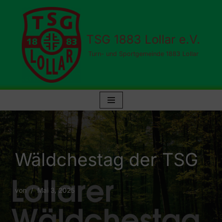
Zum
TSG 1883 Lollar e.V.
Inhalt
springen
Turn- und Sportgemeinde 1883 Lollar
Wäldchestag der TSG
von
Mai 3, 2025