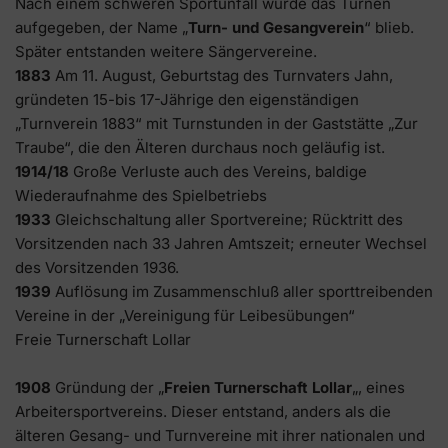
Nach einem schweren Sportunfall wurde das Turnen
aufgegeben, der Name „
Turn- und Gesangverein
“ blieb.
Später entstanden weitere Sängervereine.
1883
Am 11. August, Geburtstag des Turnvaters Jahn,
gründeten 15-bis 17-Jährige den eigenständigen
„Turnverein 1883“ mit Turnstunden in der Gaststätte „Zur
Traube“, die den Älteren durchaus noch geläufig ist.
1914/18
Große Verluste auch des Vereins, baldige
Wiederaufnahme des Spielbetriebs
1933
Gleichschaltung aller Sportvereine; Rücktritt des
Vorsitzenden nach 33 Jahren Amtszeit; erneuter Wechsel
des Vorsitzenden 1936.
1939
Auflösung im Zusammenschluß aller sporttreibenden
Vereine in der „Vereinigung für Leibesübungen“
Freie Turnerschaft Lollar
1908
Gründung der „
Freien Turnerschaft Lollar
„, eines
Arbeitersportvereins. Dieser entstand, anders als die
älteren Gesang- und Turnvereine mit ihrer nationalen und