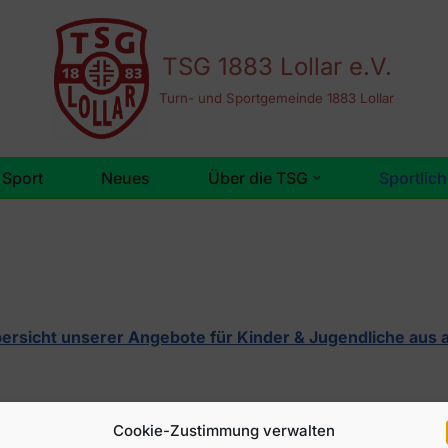
TSG 1883 Lollar e.V.
Turn- und Sportgemeinde 1883 Lollar
 Sport
Neues
Über die TSG
Sportlich
bersicht unserer Angebote für Kinder & Jugendliche aus 
Cookie-Zustimmung verwalten