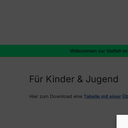
Zum
Inhalt
springen
Willkommen zur Vielfalt im
Für Kinder & Jugend
Hier zum Download eine
Tabelle mit einer Ü