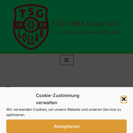
Zum
TSG 1883 Lollar e.V.
Inhalt
springen
Turn- und Sportgemeinde 1883 Lollar
Satzung
Cookie-Zustimmung
verwalten
Auszug aus der TSG-Satzung
Wir verwenden Cookies, um unsere Website und unseren Service zu
optimieren.
Mit dem Mitgliedsantrag bestätigen Sie, diesen gelesen zu
haben.
Akzeptieren