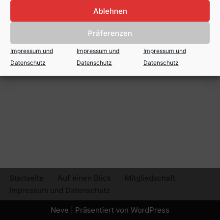
TSG-Satzung komplett
Ablehnen
Präferenzen
Impressum und
Impressum und
Impressum und
Datenschutz
Datenschutz
Datenschutz
Startseite
Auf einen Blick
Mitgliedschaft
Impressum und Datenschutz
Neve
| Präsentiert von
WordPress